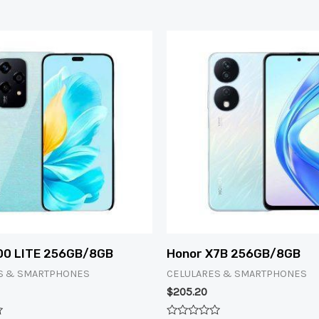
00 LITE 256GB/8GB
Honor X7B 256GB/8GB
S & SMARTPHONES
CELULARES & SMARTPHONES
$
205.20