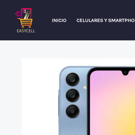
Ir
al
INICIO
CELULARES Y SMARTPH
contenido